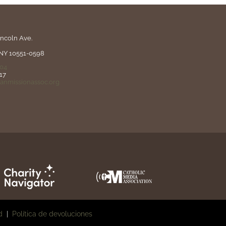
incoln Ave.
NY 10551-0598
604
17
anmissionassoc.org
d
|
Política de devoluciones