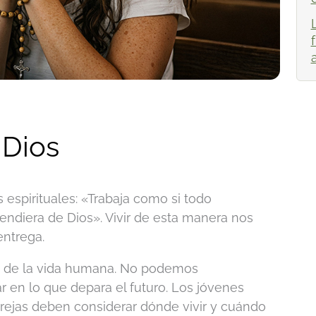
 Dios
 espirituales: «Trabaja como si todo
endiera de Dios». Vivir de esta manera nos
entrega.
te de la vida humana. No podemos
r en lo que depara el futuro. Los jóvenes
arejas deben considerar dónde vivir y cuándo