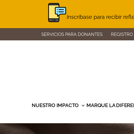
Inscríbase para recibir ref
Skip
SERVICIOS PARA DONANTES
REGISTRO
to
content
NUESTRO IMPACTO
MARQUE LA DIFERE