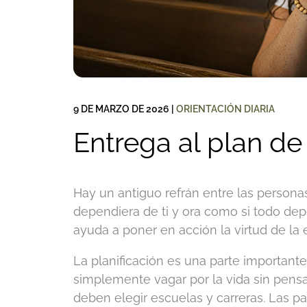
9 DE MARZO DE 2026
|
ORIENTACIÓN DIARIA
Entrega al plan de
Hay un antiguo refrán entre las personas
dependiera de ti y ora como si todo dep
ayuda a poner en acción la virtud de la 
La planificación es una parte importan
simplemente vagar por la vida sin pensa
deben elegir escuelas y carreras. Las p