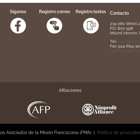
Síganos
Registro correo
Registro textos
Contacto
274-280 West L
P.O. Box 598
Mount Vernon, 
Tel.:
914-664-5
Fax: 914-664-30
admin@francisc
Afiliaciones
os Asociados de la Misión Franciscana (FMA) |
Política de privacida