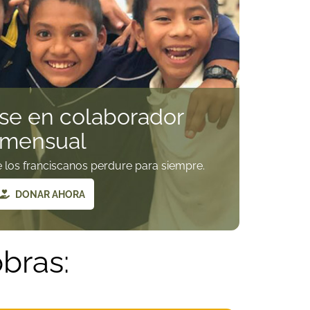
se en colaborador
mensual
e los franciscanos perdure para siempre.
DONAR AHORA
bras: