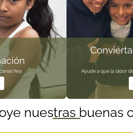
Conviérta
ación
canas hoy.
Ayude a que la labor d
A
oye nuestras buenas o