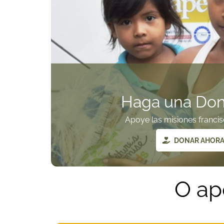
Haga una Don
Apoye las misiones francis
DONAR AHOR
O ap