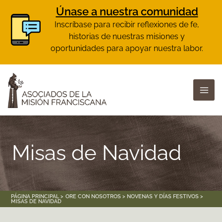
Únase a nuestra comunidad
Inscríbase para recibir reflexiones de fe,
historias de nuestras misiones y
oportunidades para apoyar nuestra labor.
Skip
to
content
Misas de Navidad
PÁGINA PRINCIPAL
ORE CON NOSOTROS
NOVENAS Y DÍAS FESTIVOS
MISAS DE NAVIDAD