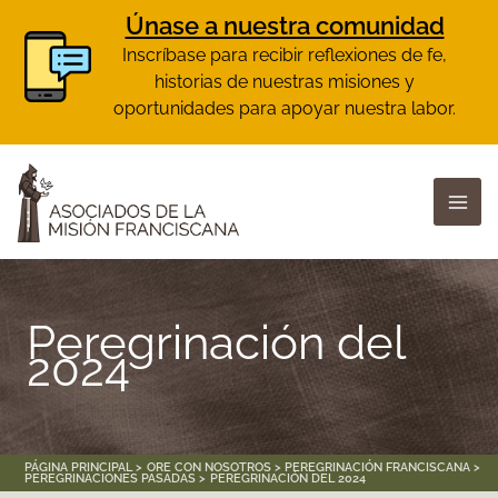
Únase a nuestra comunidad
Inscríbase para recibir reflexiones de fe,
historias de nuestras misiones y
oportunidades para apoyar nuestra labor.
Skip
to
content
Peregrinación del
2024
PÁGINA PRINCIPAL
ORE CON NOSOTROS
PEREGRINACIÓN FRANCISCANA
PEREGRINACIONES PASADAS
PEREGRINACIÓN DEL 2024