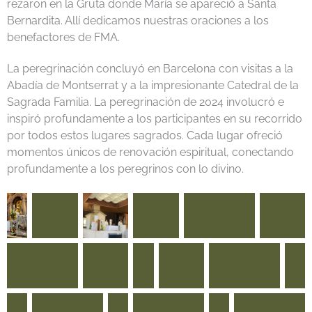
rezaron en la Gruta donde María se apareció a Santa
Bernardita. Allí dedicamos nuestras oraciones a los
benefactores de FMA.
La peregrinación concluyó en Barcelona con visitas a la
Abadía de Montserrat y a la impresionante Catedral de la
Sagrada Familia. La peregrinación de 2024 involucró e
inspiró profundamente a los participantes en su recorrido
por todos estos lugares sagrados. Cada lugar ofreció
momentos únicos de renovación espiritual, conectando
profundamente a los peregrinos con lo divino.